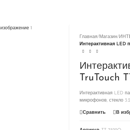
Главная
/
Магазин
/
ИНТ
Интерактивная LED па
Интеракти
TruTouch 
Интерактивная LED пан
микрофонов, стекло 3.
Сравнить
В изб