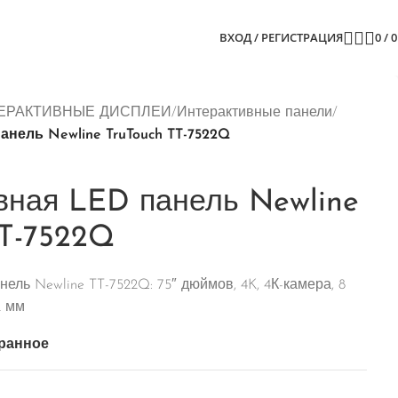
ВХОД / РЕГИСТРАЦИЯ
0
/
ЕРАКТИВНЫЕ ДИСПЛЕИ
/
Интерактивные панели
/
нель Newline TruTouch TT-7522Q
вная LED панель Newline
TT-7522Q
ель Newline TT-7522Q: 75″ дюймов, 4K, 4К-камера, 8
2 мм
ранное